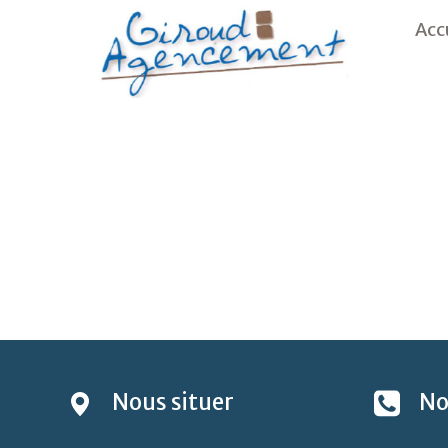
Acc
Nous
situer
No