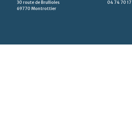
30 route de Brullioles
04 74 70 17
69770 Montrottier