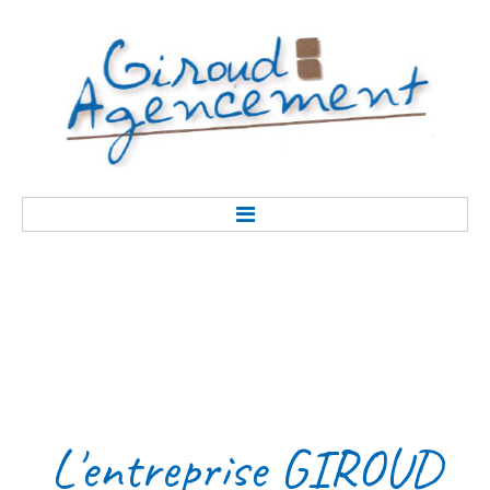
Accueil
Présentation
Réalisation
Savoir-faire
Contact
L'entreprise
GIROUD