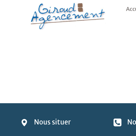
Acc
Nous
situer
No