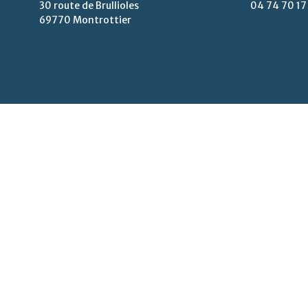
30 route de Brullioles
04 74 70 17
69770 Montrottier